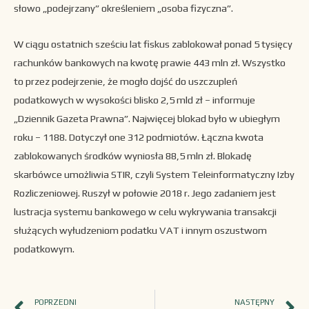
słowo „podejrzany” określeniem „osoba fizyczna”.
W ciągu ostatnich sześciu lat fiskus zablokował ponad 5 tysięcy
rachunków bankowych na kwotę prawie 443 mln zł. Wszystko
to przez podejrzenie, że mogło dojść do uszczupleń
podatkowych w wysokości blisko 2,5 mld zł – informuje
„Dziennik Gazeta Prawna”. Najwięcej blokad było w ubiegłym
roku – 1188. Dotyczył one 312 podmiotów. Łączna kwota
zablokowanych środków wyniosła 88,5 mln zł. Blokadę
skarbówce umożliwia STIR, czyli System Teleinformatyczny Izby
Rozliczeniowej. Ruszył w połowie 2018 r. Jego zadaniem jest
lustracja systemu bankowego w celu wykrywania transakcji
służących wyłudzeniom podatku VAT i innym oszustwom
podatkowym.
POPRZEDNI
NASTĘPNY