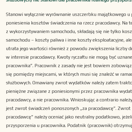
Stanowi wyłącznie wyrównanie uszczerbku majątkowego u
poniesienia kosztów świadczenia na rzecz pracodawcy. Na 
z wykorzystywaniem samochodu, składają się nie tylko ko
samochodu – koszty paliwa i inne koszty eksploatacyjne, ale
utrata jego wartości również z powodu zwiększenia liczby
w interesie pracodawcy. Kwoty ryczałtu nie mogą być uznan
pracownika”. Pracownik z zasady nie jest bowiem zobowią
się pomiędzy miejscami, w których musi się znaleźć w ra
służbowych. Omawiany zwrot wydatków należy zatem trakto
pieniężne związane z poniesionymi przez pracownika wydatk
pracodawcy, a nie pracownika. Wnioskując a contrario należ
jest zwrot świadczeń ponoszonych „za pracodawcę”. Zwrot
pracodawcę” należy oceniać jako neutralny podatkowo, jeżel
przysporzenia u pracownika. Podatnik (pracownik) otrzymu