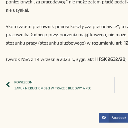
poniesionych „za pracodawcę” nie może zatem płacić poda
nie uzyskał.
Skoro zatem pracownik ponosi koszty „za pracodawcę”, to z
pracownika żadnego przysporzenia majątkowego, nie może b
stosunku pracy (stosunku służbowego) w rozumieniu
art. 1
(wyrok NSA z 14 września 2023 r., sygn. akt
II FSK 2632/20
)
POPRZEDNI
ZAKUP NIERUCHOMOŚCI W TRAKCIE BUDOWY A PCC
Facebook