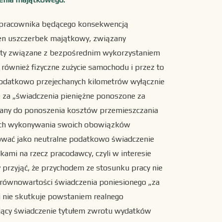
 pracownika będącego konsekwencją
ten uszczerbek majątkowy, związany
szty związane z bezpośrednim wykorzystaniem
 również fizyczne zużycie samochodu i przez to
 dodatkowo przejechanych kilometrów wyłącznie
e za „świadczenia pieniężne ponoszone za
zany do ponoszenia kosztów przemieszczania
mach wykonywania swoich obowiązków
wać jako neutralne podatkowo świadczenie
ami na rzecz pracodawcy, czyli w interesie
y przyjąć, że przychodem ze stosunku pracy nie
 równowartości świadczenia poniesionego „za
i nie skutkuje powstaniem realnego
jący świadczenie tytułem zwrotu wydatków